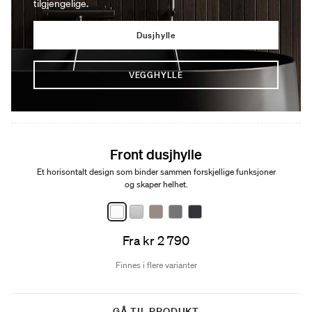
tilgjengelige.
Dusjhylle
VEGGHYLLE
Front dusjhylle
Et horisontalt design som binder sammen forskjellige funksjoner
og skaper helhet.
Fra kr 2 790
Finnes i flere varianter
GÅ TIL PRODUKT