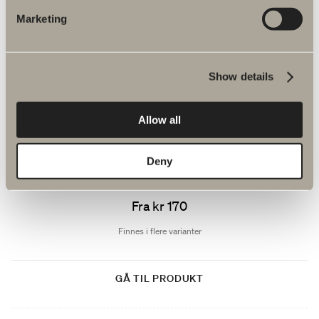
Finnes i én variant
Marketing
GÅ TIL PRODUKT
Show details
En krok A01
Allow all
Tosidig tejp. Rustfritt stål.
Deny
Fra kr 170
Finnes i flere varianter
GÅ TIL PRODUKT