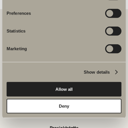
Preferences
Statistics
Å samarbeide med Svedbergs er trygt, smidig og bærekraftig.
Sammen skaper vi bad av høy kvalitet der alle baderomsmøblene
matcher – uansett størrelse eller stil på badet og boligen.
Marketing
Svedbergs i Dalstorp AB
Verkstadsvägen 1,
SE 514 60 Dalstorp, Sverige
Show details
Tel: 38 09 07 94
E-post: kundeservice@svedbergs.no
Allow all
Vanlige spørsmål og svar
Deny
Sortiment
Prosjektstøtte