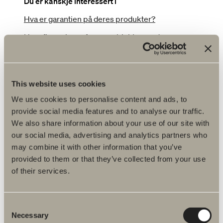
Du er kanskje interessert i
Hva er garantien på deres produkter?
Hvor finner jeg referanseobjekter med
Svedbergs produkter?
Hvor kan jeg finne monteringsanvisninger?
Hvor lang leveringstid er det på deres produkter?
This website uses cookies
We use cookies to personalise content and ads, to
Hvordan finner jeg informasjon til boligpermen?
provide social media features and to analyse our traffic.
Hvordan kommer jeg i kontakt med Svedbergs
We also share information about your use of our site with
Pro?
our social media, advertising and analytics partners who
Hvordan legger jeg inn en ordre?
may combine it with other information that you’ve
provided to them or that they’ve collected from your use
Kan dere hjelpe meg å visualisere badet til mitt
of their services.
prosjekt?
Kan dere oppfylle prosjektspesifikke ønsker om
produktene?
Consent
Necessary
Selection