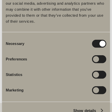
Hvor skal jeg trekke strømledning til deres
our social media, advertising and analytics partners who
produkter?
may combine it with other information that you’ve
Hvordan kommer jeg i kontakt med Svedbergs
provided to them or that they’ve collected from your use
Pro?
of their services.
Hvordan legger jeg inn en ordre?
I hvilken høyde skal jeg montere servantskapet?
Consent
Necessary
Selection
I hvilken høyde skal jeg montere
speilet/speilskapet?
Preferences
Kan man benytte seg av en jordfeilbryter i
speilskapet?
Statistics
Kan man bytte side på strømuttaket?
Trenger møblene støttebein?
Marketing
Show details