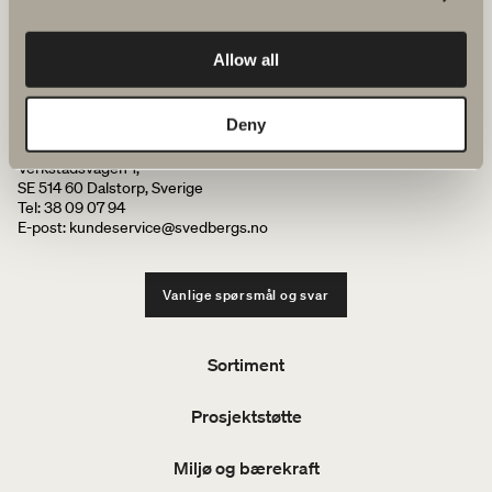
Å samarbeide med Svedbergs er trygt, smidig og bærekraftig.
Allow all
Sammen skaper vi bad av høy kvalitet der alle baderomsmøblene
matcher – uansett størrelse eller stil på badet og boligen.
Deny
Svedbergs i Dalstorp AB
Verkstadsvägen 1,
SE 514 60 Dalstorp, Sverige
Tel: 38 09 07 94
E-post: kundeservice@svedbergs.no
Vanlige spørsmål og svar
Sortiment
Prosjektstøtte
Miljø og bærekraft