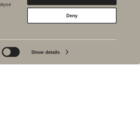
alyse
Deny
ærekraft
Nyheter
s
Svedbergs Magazine
sarbeid
volume 1
ing
Vi forlenger samarbeidet
Show details
re produkters
Ny case: Sjösidan 2
kning
Stockholm Design Week
lipp av
2023
sser
Ny case: BRF Knytkalaset
ektivitet
Blyantpenn svart
bedrift
Epos 60
rekraftig
Rakennusliike Lapti -
Tammiston Emil
Basecamp Explorer
Spitsbergen
Kontakt
BADEROMSPORTALEN