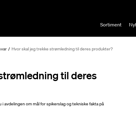
Sortiment
Ny
svar
/
Hvor skal jeg trekke strømledning til deres produkter?
strømledning til deres
i avdelingen om mål for spikerslag og tekniske fakta på