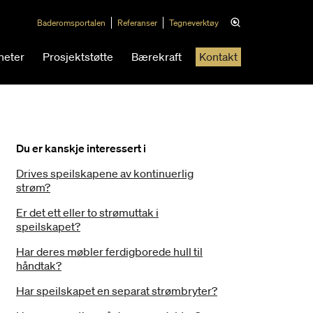
Baderomsportalen
Referanser
Tegneverktøy
heter
Prosjektstøtte
Bærekraft
Kontakt
Du er kanskje interessert i
Drives speilskapene av kontinuerlig
strøm?
Er det ett eller to strømuttak i
speilskapet?
Har deres møbler ferdigborede hull til
håndtak?
Har speilskapet en separat strømbryter?