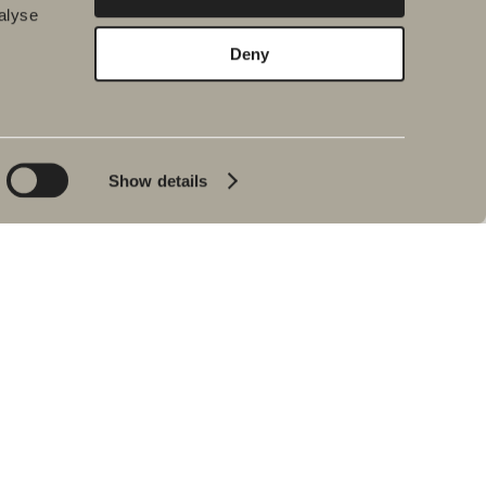
alyse
Deny
ærekraft
Nyheter
s
Svedbergs Magazine
sarbeid
volume 1
ing
Vi forlenger samarbeidet
Show details
re produkters
Ny case: Sjösidan 2
kning
Stockholm Design Week
lipp av
2023
sser
Ny case: BRF Knytkalaset
ektivitet
Blyantpenn svart
bedrift
Epos 60
rekraftig
Rakennusliike Lapti -
Tammiston Emil
Basecamp Explorer
Spitsbergen
Kontakt
BADEROMSPORTALEN