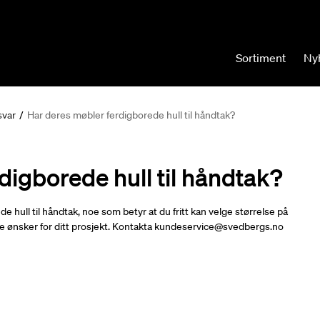
Sortiment
Ny
svar
/
Har deres møbler ferdigborede hull til håndtak?
digborede hull til håndtak?
hull til håndtak, noe som betyr at du fritt kan velge størrelse på
lle ønsker for ditt prosjekt. Kontakta kundeservice@svedbergs.no