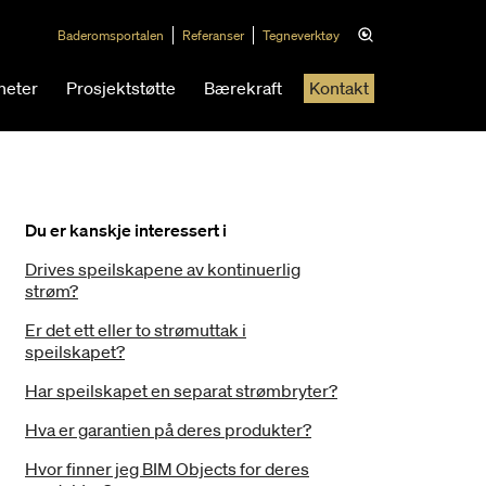
Baderomsportalen
Referanser
Tegneverktøy
heter
Prosjektstøtte
Bærekraft
Kontakt
Du er kanskje interessert i
Drives speilskapene av kontinuerlig
strøm?
Er det ett eller to strømuttak i
speilskapet?
Har speilskapet en separat strømbryter?
Hva er garantien på deres produkter?
Hvor finner jeg BIM Objects for deres